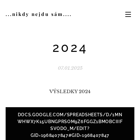
...nikdy nejdu sám....
2024
07.01.2025
VÝSLEDKY 2024
DOCS.GOOGLE.COM/SPREADSHEETS/D/1MN
WHWX7K15UBNGPRSOM9Z6FGGZ1BMOBCIIIF
SVODO_M/EDIT?
GID=1968407847#GID=1968407847