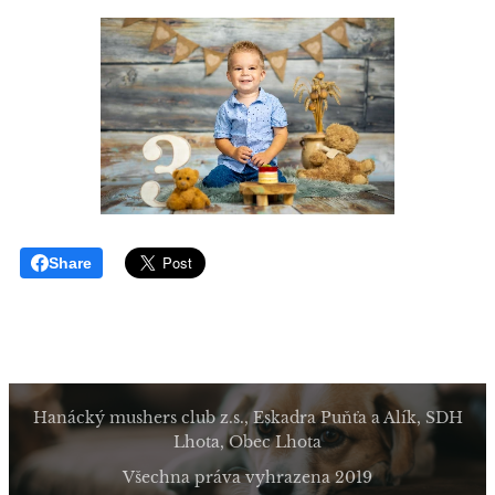
Share
Hanácký mushers club z.s., Eskadra Puňťa a Alík, SDH
Lhota, Obec Lhota
Všechna práva vyhrazena 2019